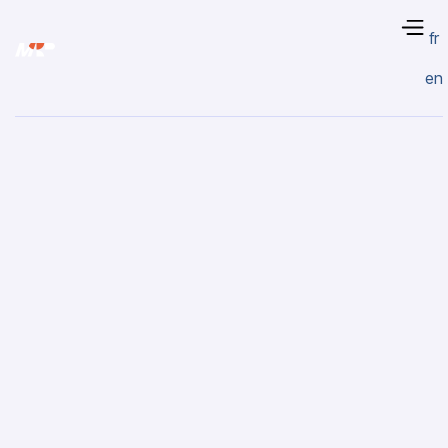
fr
en