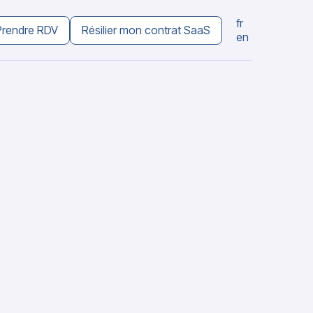
fr
Prendre RDV
Résilier mon contrat SaaS
en